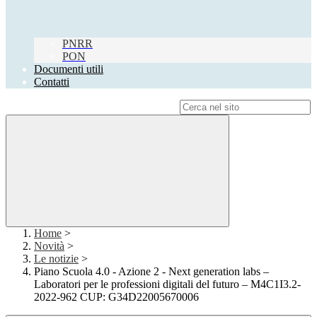
PNRR
PON
Documenti utili
Contatti
Campo di ricerca per le pagine del sito
Home
>
Novità
>
Le notizie
>
Piano Scuola 4.0 - Azione 2 - Next generation labs –
Laboratori per le professioni digitali del futuro – M4C1I3.2-
2022-962 CUP: G34D22005670006