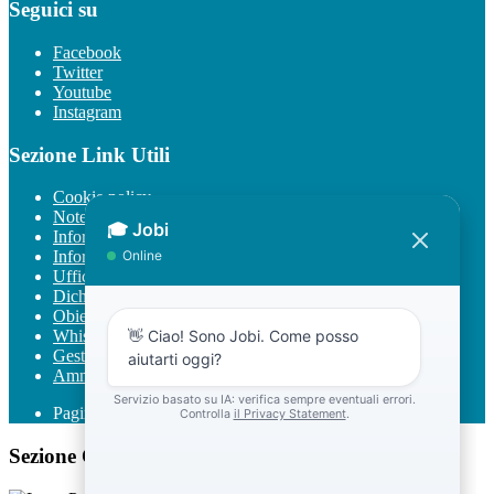
Seguici su
Facebook
Twitter
Youtube
Instagram
Sezione Link Utili
Cookie policy
Note legali
Informativa Privacy
Informativa Privacy chatbot Jobi
Ufficio Relazioni con il Pubblico
Dichiarazione di accessibilità
Obiettivi di accessibilità
Whistleblowing
Gestione consensi cookie
Amministrazione trasparente
Pagina visualizzata
570
volte
Sezione Copyright