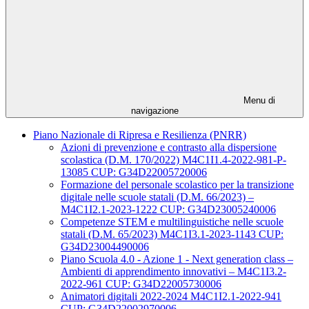
Menu di
navigazione
Piano Nazionale di Ripresa e Resilienza (PNRR)
Azioni di prevenzione e contrasto alla dispersione
scolastica (D.M. 170/2022) M4C1I1.4-2022-981-P-
13085 CUP: G34D22005720006
Formazione del personale scolastico per la transizione
digitale nelle scuole statali (D.M. 66/2023) –
M4C1I2.1-2023-1222 CUP: G34D23005240006
Competenze STEM e multilinguistiche nelle scuole
statali (D.M. 65/2023) M4C1I3.1-2023-1143 CUP:
G34D23004490006
Piano Scuola 4.0 - Azione 1 - Next generation class –
Ambienti di apprendimento innovativi – M4C1I3.2-
2022-961 CUP: G34D22005730006
Animatori digitali 2022-2024 M4C1I2.1-2022-941
CUP: G34D22002970006