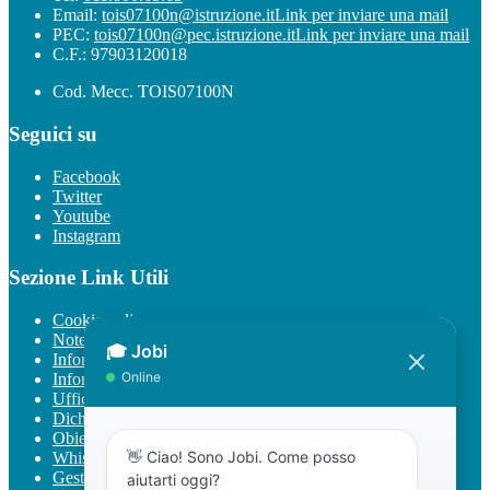
Email:
tois07100n@istruzione.it
Link per inviare una mail
PEC:
tois07100n@pec.istruzione.it
Link per inviare una mail
C.F.: 97903120018
Cod. Mecc. TOIS07100N
Seguici su
Facebook
Twitter
Youtube
Instagram
Sezione Link Utili
Cookie policy
Note legali
Informativa Privacy
Informativa Privacy chatbot Jobi
Ufficio Relazioni con il Pubblico
Dichiarazione di accessibilità
Obiettivi di accessibilità
Whistleblowing
Gestione consensi cookie