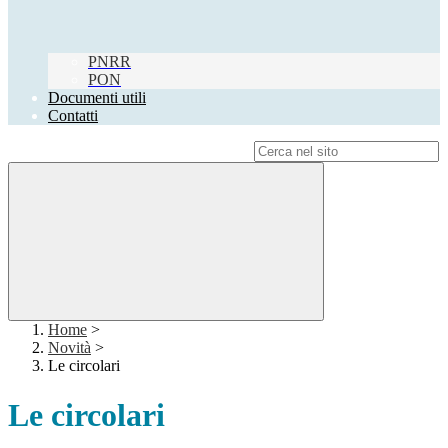
PNRR
PON
Documenti utili
Contatti
Campo di ricerca per le pagine del sito
Home
>
Novità
>
Le circolari
Le circolari