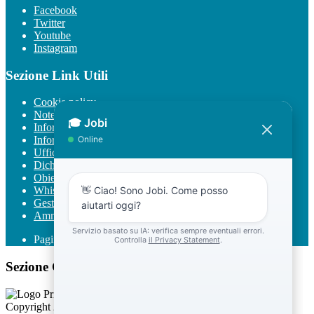
Facebook
Twitter
Youtube
Instagram
Sezione Link Utili
Cookie policy
Note legali
Informativa Privacy
Informativa Privacy chatbot Jobi
Ufficio Relazioni con il Pubblico
Dichiarazione di accessibilità
Obiettivi di accessibilità
Whistleblowing
Gestione consensi cookie
Amministrazione trasparente
Pagina visualizzata
633
volte
Sezione Copyright
Copyright 2026 | Engineered and powered by Gruppo Spaggiari