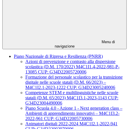
Menu di
navigazione
Piano Nazionale di Ripresa e Resilienza (PNRR)
Azioni di prevenzione e contrasto alla dispersione
scolastica (D.M. 170/2022) M4C1I1.4-2022-981-P-
13085 CUP: G34D22005720006
Formazione del personale scolastico per la transizione
digitale nelle scuole statali (D.M. 66/2023) –
M4C1I2.1-2023-1222 CUP: G34D23005240006
Competenze STEM e multilinguistiche nelle scuole
statali (D.M. 65/2023) M4C1I3.1-2023-1143 CUP:
G34D23004490006
Piano Scuola 4.0 - Azione 1 - Next generation class –
Ambienti di apprendimento innovativi – M4C1I3.2-
2022-961 CUP: G34D22005730006
Animatori digitali 2022-2024 M4C1I2.1-2022-941
CUP: G34D22002970006