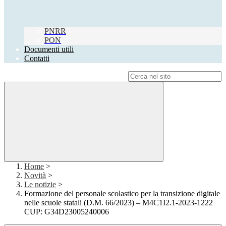
PNRR
PON
Documenti utili
Contatti
Campo di ricerca per le pagine del sito
Home
>
Novità
>
Le notizie
>
Formazione del personale scolastico per la transizione digitale
nelle scuole statali (D.M. 66/2023) – M4C1I2.1-2023-1222
CUP: G34D23005240006