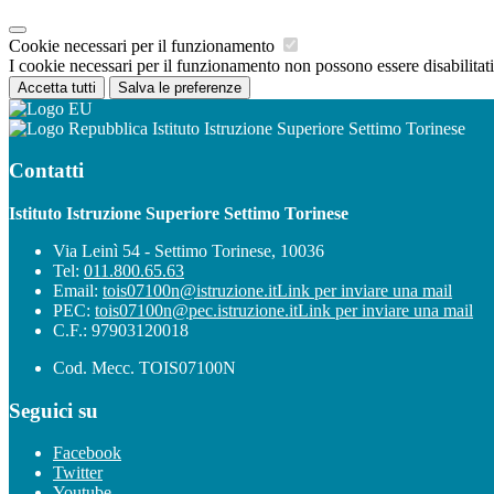
Cookie necessari per il funzionamento
I cookie necessari per il funzionamento non possono essere disabilitati.
Accetta tutti
Salva le preferenze
Istituto Istruzione Superiore Settimo Torinese
Contatti
Istituto Istruzione Superiore Settimo Torinese
Via Leinì 54 - Settimo Torinese, 10036
Tel:
011.800.65.63
Email:
tois07100n@istruzione.it
Link per inviare una mail
PEC:
tois07100n@pec.istruzione.it
Link per inviare una mail
C.F.: 97903120018
Cod. Mecc. TOIS07100N
Seguici su
Facebook
Twitter
Youtube