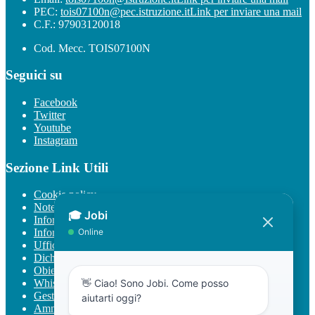
PEC:
tois07100n@pec.istruzione.it
Link per inviare una mail
C.F.: 97903120018
Cod. Mecc. TOIS07100N
Seguici su
Facebook
Twitter
Youtube
Instagram
Sezione Link Utili
Cookie policy
Note legali
Informativa Privacy
Informativa Privacy chatbot Jobi
Ufficio Relazioni con il Pubblico
Dichiarazione di accessibilità
Obiettivi di accessibilità
Whistleblowing
Gestione consensi cookie
Amministrazione trasparente