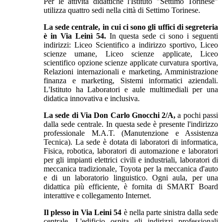
Per le attività didattiche l'Istituto "Settimo Torinese"
utilizza quattro sedi nella città di Settimo Torinese.
La sede centrale, in cui ci sono gli uffici di segreteria
è in Via Leinì 54.
In questa sede ci sono i seguenti
indirizzi: Liceo Scientifico a indirizzo sportivo, Liceo
scienze umane, Liceo scienze applicate, Liceo
scientifico opzione scienze applicate curvatura sportiva,
Relazioni internazionali e marketing, Amministrazione
finanza e marketing, Sistemi informatici aziendali.
L'Istituto ha
Laboratori e aule multimediali per una
didatica innovativa e inclusiva.
La sede di Via Don Carlo Gnocchi 2/A,
a pochi passi
dalla sede centrale. In questa sede è presente l'indirizzo
professionale M.A.T. (Manutenzione e Assistenza
Tecnica). La sede è dotata di laboratori di informatica,
Fisica, robotica, laboratori di automazione e laboratori
per gli impianti elettrici civili e industriali, laboratori di
meccanica tradizionale, Toyota per la meccanica d'auto
e di un laboratorio linguistico. Ogni aula,
per una
didattica più efficiente,
è fornita di SMART Board
interattive e
collegamento Internet.
Il plesso in Via Leini 54
è nella parte sinistra dalla sede
centrale. L'edificio ospita gli indirizzi professionali