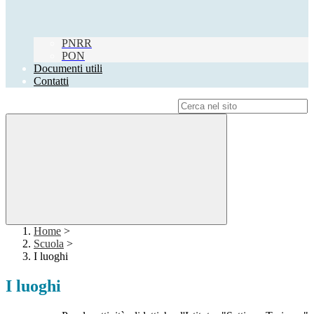
PNRR
PON
Documenti utili
Contatti
Campo di ricerca per le pagine del sito
Home
>
Scuola
>
I luoghi
I luoghi