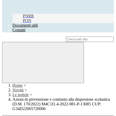
PNRR
PON
Documenti utili
Contatti
Campo di ricerca per le pagine del sito
Home
>
Novità
>
Le notizie
>
Azioni di prevenzione e contrasto alla dispersione scolastica
(D.M. 170/2022) M4C1I1.4-2022-981-P-13085 CUP:
G34D22005720006