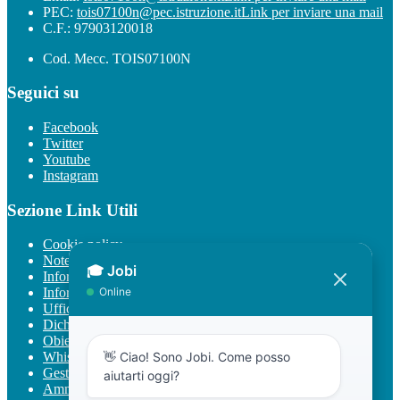
PEC:
tois07100n@pec.istruzione.it
Link per inviare una mail
C.F.: 97903120018
Cod. Mecc. TOIS07100N
Seguici su
Facebook
Twitter
Youtube
Instagram
Sezione Link Utili
Cookie policy
Note legali
Informativa Privacy
Informativa Privacy chatbot Jobi
Ufficio Relazioni con il Pubblico
Dichiarazione di accessibilità
Obiettivi di accessibilità
Whistleblowing
Gestione consensi cookie
Amministrazione trasparente