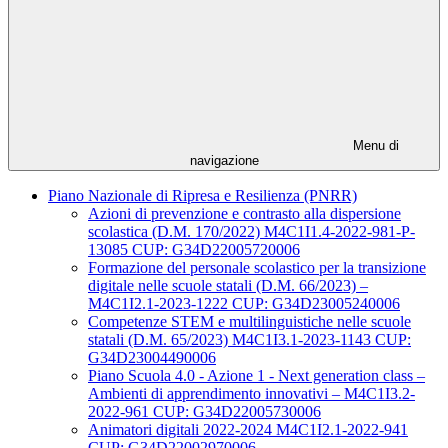
Menu di
navigazione
Piano Nazionale di Ripresa e Resilienza (PNRR)
Azioni di prevenzione e contrasto alla dispersione
scolastica (D.M. 170/2022) M4C1I1.4-2022-981-P-
13085 CUP: G34D22005720006
Formazione del personale scolastico per la transizione
digitale nelle scuole statali (D.M. 66/2023) –
M4C1I2.1-2023-1222 CUP: G34D23005240006
Competenze STEM e multilinguistiche nelle scuole
statali (D.M. 65/2023) M4C1I3.1-2023-1143 CUP:
G34D23004490006
Piano Scuola 4.0 - Azione 1 - Next generation class –
Ambienti di apprendimento innovativi – M4C1I3.2-
2022-961 CUP: G34D22005730006
Animatori digitali 2022-2024 M4C1I2.1-2022-941
CUP: G34D22002970006