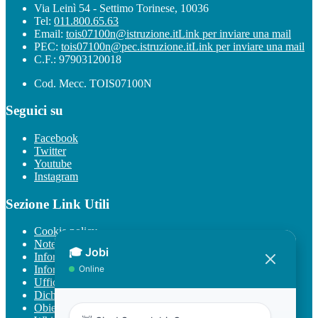
Via Leinì 54 - Settimo Torinese, 10036
Tel:
011.800.65.63
Email:
tois07100n@istruzione.it
Link per inviare una mail
PEC:
tois07100n@pec.istruzione.it
Link per inviare una mail
C.F.: 97903120018
Cod. Mecc. TOIS07100N
Seguici su
Facebook
Twitter
Youtube
Instagram
Sezione Link Utili
Cookie policy
Note legali
Informativa Privacy
Informativa Privacy chatbot Jobi
Ufficio Relazioni con il Pubblico
Dichiarazione di accessibilità
Obiettivi di accessibilità