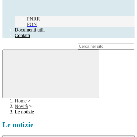
PNRR
PON
Documenti utili
Contatti
Campo di ricerca per le pagine del sito
Home
>
Novità
>
Le notizie
Le notizie