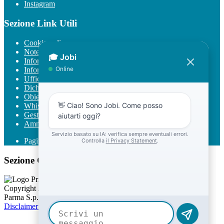
Instagram
Sezione Link Utili
Cookie policy
Note legali
Informativa Privacy
Informativa Privacy chatbot Jobi
Ufficio Relazioni con il Pubblico
Dichiarazione di accessibilità
Obiettivi di accessibilità
Whistleblowing
Gestione consensi cookie
Amministrazione trasparente
Pagina visualizzata
96056
volte
Sezione Copyright
Copyright 2026 | Engineered and powered by Gruppo Spaggiari
Parma S.p.A. | Divisione Publishing & New Social Media
Disclaimer trattamento dati personali