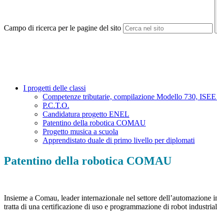
Campo di ricerca per le pagine del sito
I progetti delle classi
Competenze tributarie, compilazione Modello 730, ISEE e
P.C.T.O.
Candidatura progetto ENEL
Patentino della robotica COMAU
Progetto musica a scuola
Apprendistato duale di primo livello per diplomati
Patentino della robotica COMAU
Insieme a Comau, leader internazionale nel settore dell’automazione indu
tratta di una certificazione di uso e programmazione di robot industri