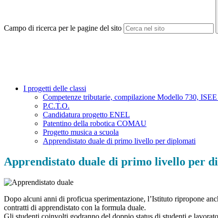
Campo di ricerca per le pagine del sito
I progetti delle classi
Competenze tributarie, compilazione Modello 730, ISEE e
P.C.T.O.
Candidatura progetto ENEL
Patentino della robotica COMAU
Progetto musica a scuola
Apprendistato duale di primo livello per diplomati
Apprendistato duale di primo livello per d
Dopo alcuni anni di proficua sperimentazione, l’Istituto ripropone anche p
contratti di apprendistato con la formula duale.
Gli studenti coinvolti godranno del doppio status di studenti e lavorat