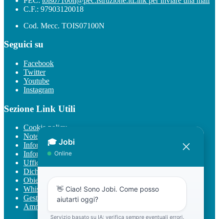
PEC:
tois07100n@pec.istruzione.it
Link per inviare una mail
C.F.: 97903120018
Cod. Mecc. TOIS07100N
Seguici su
Facebook
Twitter
Youtube
Instagram
Sezione Link Utili
Cookie policy
Note legali
Informativa Privacy
Informativa Privacy chatbot Jobi
Ufficio Relazioni con il Pubblico
Dichiarazione di accessibilità
Obiettivi di accessibilità
Whistleblowing
Gestione consensi cookie
Amministrazione trasparente