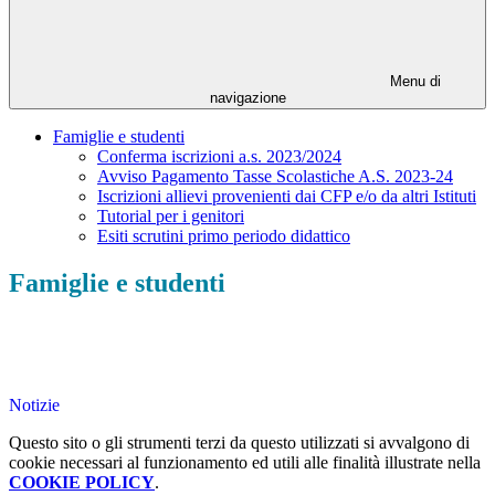
Menu di
navigazione
Famiglie e studenti
Conferma iscrizioni a.s. 2023/2024
Avviso Pagamento Tasse Scolastiche A.S. 2023-24
Iscrizioni allievi provenienti dai CFP e/o da altri Istituti
Tutorial per i genitori
Esiti scrutini primo periodo didattico
Famiglie e studenti
Notizie
Questo sito o gli strumenti terzi da questo utilizzati si avvalgono di
cookie necessari al funzionamento ed utili alle finalità illustrate nella
COOKIE POLICY
.