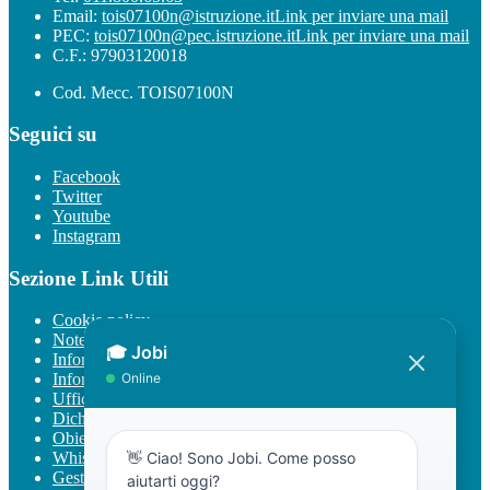
Email:
tois07100n@istruzione.it
Link per inviare una mail
PEC:
tois07100n@pec.istruzione.it
Link per inviare una mail
C.F.: 97903120018
Cod. Mecc. TOIS07100N
Seguici su
Facebook
Twitter
Youtube
Instagram
Sezione Link Utili
Cookie policy
Note legali
Informativa Privacy
Informativa Privacy chatbot Jobi
Ufficio Relazioni con il Pubblico
Dichiarazione di accessibilità
Obiettivi di accessibilità
Whistleblowing
Gestione consensi cookie