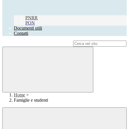
PNRR
PON
Documenti utili
Contatti
Campo di ricerca per le pagine del sito
Home
>
Famiglie e studenti