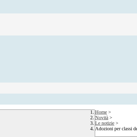
Home
>
Novità
>
Le notizie
>
Adozioni per class