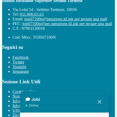
Istituto Istruzione Superiore Settimo Torinese
Via Leinì 54 - Settimo Torinese, 10036
Tel:
011.800.65.63
Email:
tois07100n@istruzione.it
Link per inviare una mail
PEC:
tois07100n@pec.istruzione.it
Link per inviare una mail
C.F.: 97903120018
Cod. Mecc. TOIS07100N
Seguici su
Facebook
Twitter
Youtube
Instagram
Sezione Link Utili
Cookie policy
Note legali
Informativa Privacy
Informativa Privacy chatbot Jobi
Ufficio Relazioni con il Pubblico
Dichiarazione di accessibilità