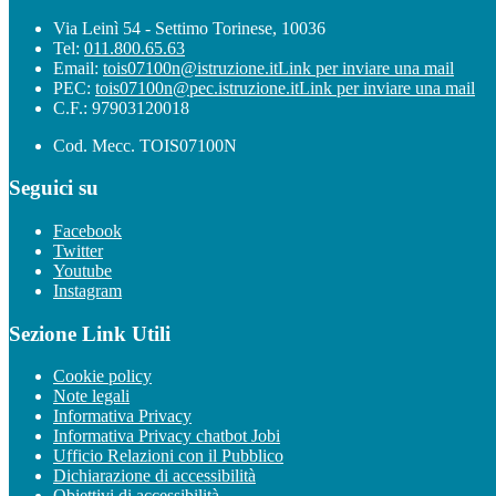
Via Leinì 54 - Settimo Torinese, 10036
Tel:
011.800.65.63
Email:
tois07100n@istruzione.it
Link per inviare una mail
PEC:
tois07100n@pec.istruzione.it
Link per inviare una mail
C.F.: 97903120018
Cod. Mecc. TOIS07100N
Seguici su
Facebook
Twitter
Youtube
Instagram
Sezione Link Utili
Cookie policy
Note legali
Informativa Privacy
Informativa Privacy chatbot Jobi
Ufficio Relazioni con il Pubblico
Dichiarazione di accessibilità
Obiettivi di accessibilità