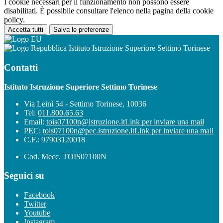
I cookie necessari per il funzionamento non possono essere
disabilitati. È possibile consultare l'elenco nella pagina della cookie
policy.
Accetta tutti
Salva le preferenze
Istituto Istruzione Superiore Settimo Torinese
Contatti
Istituto Istruzione Superiore Settimo Torinese
Via Leinì 54 - Settimo Torinese, 10036
Tel:
011.800.65.63
Email:
tois07100n@istruzione.it
Link per inviare una mail
PEC:
tois07100n@pec.istruzione.it
Link per inviare una mail
C.F.: 97903120018
Cod. Mecc. TOIS07100N
Seguici su
Facebook
Twitter
Youtube
Instagram