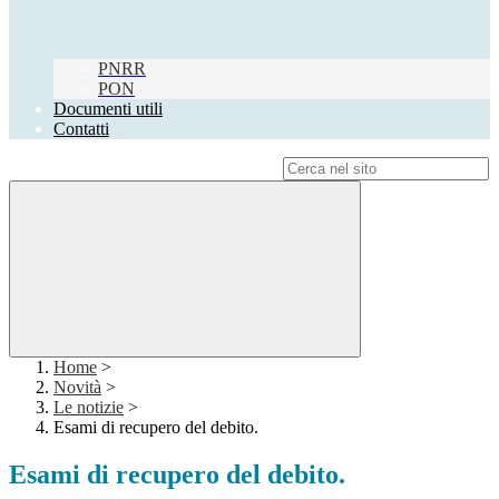
PNRR
PON
Documenti utili
Contatti
Campo di ricerca per le pagine del sito
Home
>
Novità
>
Le notizie
>
Esami di recupero del debito.
Esami di recupero del debito.