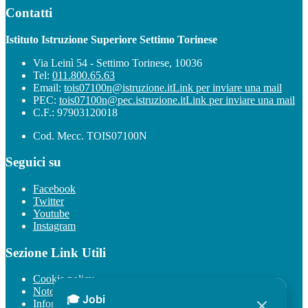
Contatti
Istituto Istruzione Superiore Settimo Torinese
Via Leinì 54 - Settimo Torinese, 10036
Tel:
011.800.65.63
Email:
tois07100n@istruzione.it
Link per inviare una mail
PEC:
tois07100n@pec.istruzione.it
Link per inviare una mail
C.F.: 97903120018
Cod. Mecc. TOIS07100N
Seguici su
Facebook
Twitter
Youtube
Instagram
Sezione Link Utili
Cookie policy
Note legali
Informativa Privacy