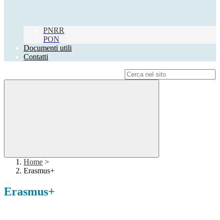
PNRR
PON
Documenti utili
Contatti
Campo di ricerca per le pagine del sito
Home
>
Erasmus+
Erasmus+