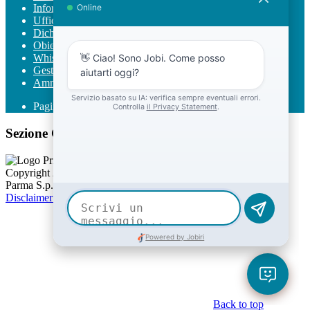
Informativa Privacy chatbot Jobi
Ufficio Relazioni con il Pubblico
Dichiarazione di accessibilità
Obiettivi di accessibilità
Whistleblowing
Gestione consensi cookie
Amministrazione trasparente
Pagina visualizzata
672
volte
Sezione Copyright
Copyright 2026 | Engineered and powered by Gruppo Spaggiari
Parma S.p.A. | Divisione Publishing & New Social Media
Disclaimer trattamento dati personali
Back to top