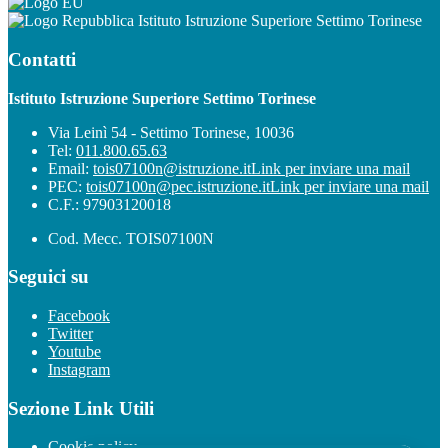
Istituto Istruzione Superiore Settimo Torinese
Contatti
Istituto Istruzione Superiore Settimo Torinese
Via Leinì 54 - Settimo Torinese, 10036
Tel:
011.800.65.63
Email:
tois07100n@istruzione.it
Link per inviare una mail
PEC:
tois07100n@pec.istruzione.it
Link per inviare una mail
C.F.: 97903120018
Cod. Mecc. TOIS07100N
Seguici su
Facebook
Twitter
Youtube
Instagram
Sezione Link Utili
Cookie policy