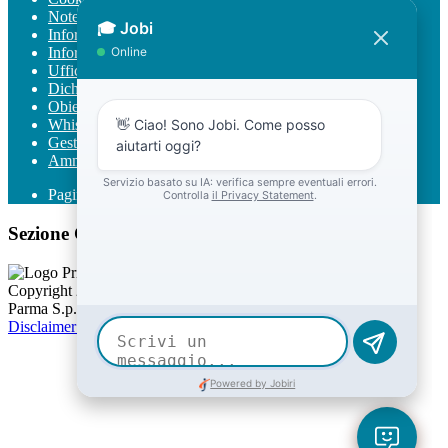
Note legali
Informativa Privacy
Informativa Privacy chatbot Jobi
Ufficio Relazioni con il Pubblico
Dichiarazione di accessibilità
Obiettivi di accessibilità
Whistleblowing
Gestione consensi cookie
Amministrazione trasparente
Pagina visualizzata
1387
volte
Sezione Copyright
Copyright 2026 | Engineered and powered by Gruppo Spaggiari
Parma S.p.A. | Divisione Publishing & New Social Media
Disclaimer trattamento dati personali