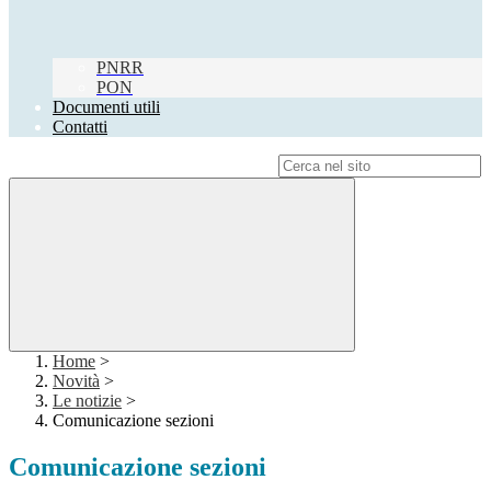
PNRR
PON
Documenti utili
Contatti
Campo di ricerca per le pagine del sito
Home
>
Novità
>
Le notizie
>
Comunicazione sezioni
Comunicazione sezioni