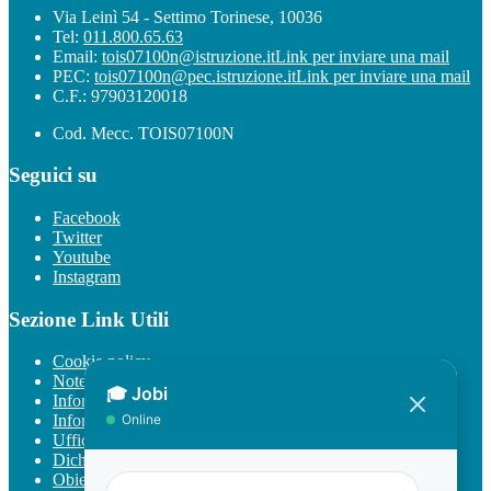
Via Leinì 54 - Settimo Torinese, 10036
Tel:
011.800.65.63
Email:
tois07100n@istruzione.it
Link per inviare una mail
PEC:
tois07100n@pec.istruzione.it
Link per inviare una mail
C.F.: 97903120018
Cod. Mecc. TOIS07100N
Seguici su
Facebook
Twitter
Youtube
Instagram
Sezione Link Utili
Cookie policy
Note legali
Informativa Privacy
Informativa Privacy chatbot Jobi
Ufficio Relazioni con il Pubblico
Dichiarazione di accessibilità
Obiettivi di accessibilità