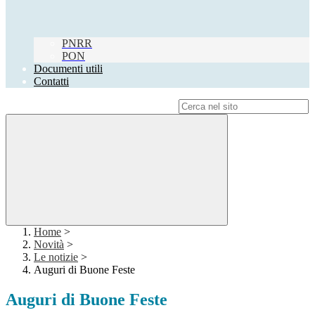
PNRR
PON
Documenti utili
Contatti
Campo di ricerca per le pagine del sito
Home
>
Novità
>
Le notizie
>
Auguri di Buone Feste
Auguri di Buone Feste