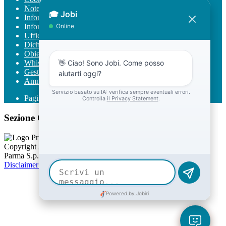
Note legali
Informativa Privacy
Informativa Privacy chatbot Jobi
Ufficio Relazioni con il Pubblico
Dichiarazione di accessibilità
Obiettivi di accessibilità
Whistleblowing
Gestione consensi cookie
Amministrazione trasparente
Pagina visualizzata
4726
volte
Sezione Copyright
Copyright 2026 | Engineered and powered by Gruppo Spaggiari
Parma S.p.A. | Divisione Publishing & New Social Media
Disclaimer trattamento dati personali