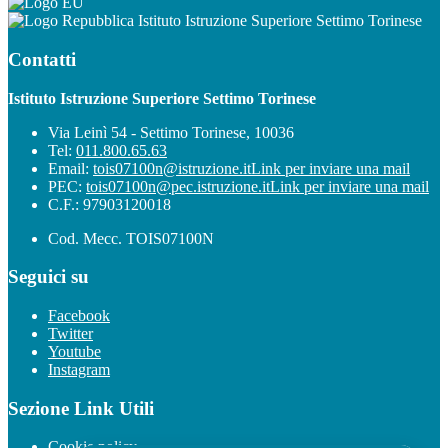
Istituto Istruzione Superiore Settimo Torinese
Contatti
Istituto Istruzione Superiore Settimo Torinese
Via Leinì 54 - Settimo Torinese, 10036
Tel:
011.800.65.63
Email:
tois07100n@istruzione.it
Link per inviare una mail
PEC:
tois07100n@pec.istruzione.it
Link per inviare una mail
C.F.: 97903120018
Cod. Mecc. TOIS07100N
Seguici su
Facebook
Twitter
Youtube
Instagram
Sezione Link Utili
Cookie policy