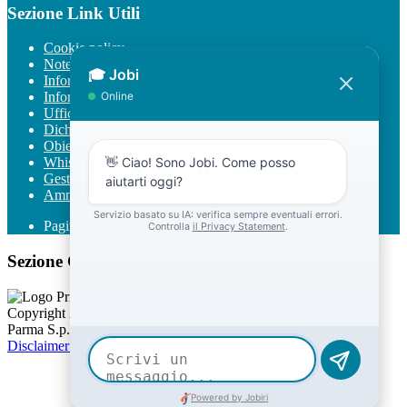
Sezione Link Utili
Cookie policy
Note legali
Informativa Privacy
Informativa Privacy chatbot Jobi
Ufficio Relazioni con il Pubblico
Dichiarazione di accessibilità
Obiettivi di accessibilità
Whistleblowing
Gestione consensi cookie
Amministrazione trasparente
Pagina visualizzata
2712
volte
Sezione Copyright
Copyright 2026 | Engineered and powered by Gruppo Spaggiari
Parma S.p.A. | Divisione Publishing & New Social Media
Disclaimer trattamento dati personali